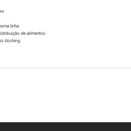
em
esma linha
stribuição de alimentos
oss docking